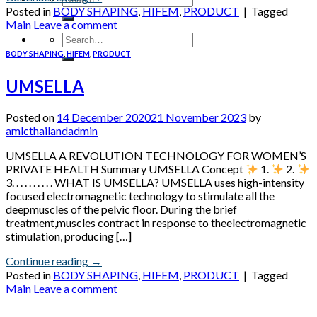
Posted in
BODY SHAPING
,
HIFEM
,
PRODUCT
|
Tagged
Main
Leave a comment
BODY SHAPING
,
HIFEM
,
PRODUCT
UMSELLA
Posted on
14 December 2020
21 November 2023
by
amlcthailandadmin
UMSELLA A REVOLUTION TECHNOLOGY FOR WOMEN’S
PRIVATE HEALTH Summary UMSELLA Concept
1.
2.
3. . . . . . . . . . WHAT IS UMSELLA? UMSELLA uses high-intensity
focused electromagnetic technology to stimulate all the
deepmuscles of the pelvic floor. During the brief
treatment,muscles contract in response to theelectromagnetic
stimulation, producing […]
Continue reading
→
Posted in
BODY SHAPING
,
HIFEM
,
PRODUCT
|
Tagged
Main
Leave a comment