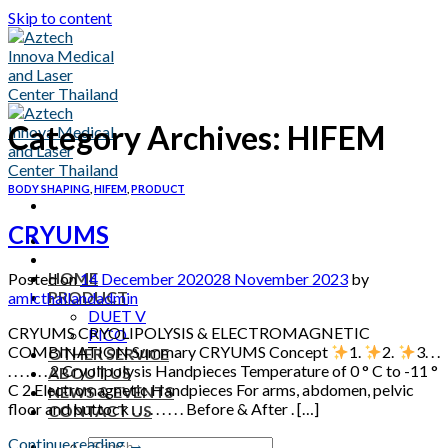
Skip to content
Category Archives:
HIFEM
BODY SHAPING
,
HIFEM
,
PRODUCT
CRYUMS
HOME
Posted on
14 December 2020
28 November 2023
by
PRODUCT
amlcthailandadmin
DUET V
CRYUMS CRYOLIPOLYSIS & ELECTROMAGNETIC
PICO
COMBINATION Summary CRYUMS Concept
1.
2.
3. . .
OTHER SERVICE
. . . . . . . 2 Cryolipolysis Handpieces Temperature of 0 ° C to -11 °
ABOUT US
C 2 Electromagnetic Handpieces For arms, abdomen, pelvic
NEWS & EVENTS
floor and buttock . . . . . . . . . Before & After . […]
CONTACT US
Continue reading
→