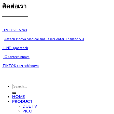
ติดต่อเรา
09-0898-6743
Aztech Innova Medical and
LaserCenter Thailand V.3
LINE : @aestech
IG : aztechinnova
TIKTOK : aztechinnova
HOME
PRODUCT
DUET V
PICO