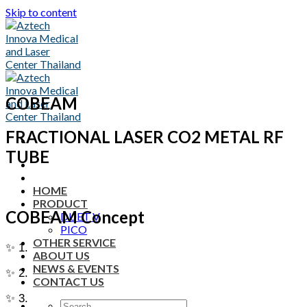
Skip to content
COBEAM
FRACTIONAL LASER CO2 METAL RF
TUBE
HOME
PRODUCT
COBEAM Concept
DUET V
PICO
OTHER SERVICE
✨ 1.
ABOUT US
NEWS & EVENTS
✨ 2.
CONTACT US
✨ 3.