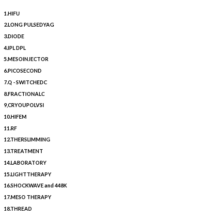
1.HIFU
2.LONG PULSEDYAG
3.DIODE
4.IPL DPL
5.MESOINJECTOR
6.PICOSECOND
7.Q - SWITCHEDC
8.FRACTIONALC
9,CRYOUPOLVSI
10.HIFEM
11.RF
12.THERSLIMMING
13.TREATMENT
14.LABORATORY
15.LIGHTTHERAPY
16.SHOCKWAVE and 448K
17.MESO THERAPY
18.THREAD