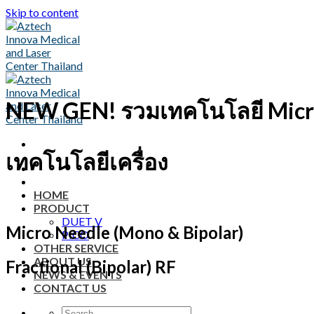
Skip to content
NEW GEN! รวมเทคโนโลยี Micro Nee
เทคโนโลยีเครื่อง
HOME
PRODUCT
DUET V
Micro Needle (Mono & Bipolar)
PICO
OTHER SERVICE
ABOUT US
Fractional (Bipolar) RF
NEWS & EVENTS
CONTACT US