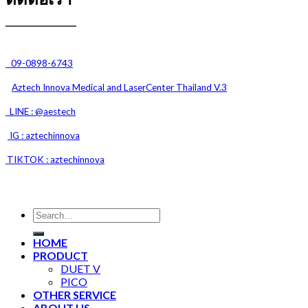
09-0898-6743
Aztech Innova Medical and
LaserCenter Thailand V.3
LINE : @aestech
IG : aztechinnova
TIKTOK : aztechinnova
HOME
PRODUCT
DUET V
PICO
OTHER SERVICE
ABOUT US