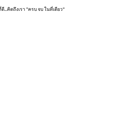
ี...คิดถึงเรา "ครบ จบ ในที่เดียว"