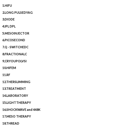
1.HIFU
2.LONG PULSEDYAG
3.DIODE
4.IPL DPL
5.MESOINJECTOR
6.PICOSECOND
7.Q - SWITCHEDC
8.FRACTIONALC
9,CRYOUPOLVSI
10.HIFEM
11.RF
12.THERSLIMMING
13.TREATMENT
14.LABORATORY
15.LIGHTTHERAPY
16.SHOCKWAVE and 448K
17.MESO THERAPY
18.THREAD