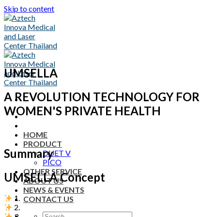
Skip to content
UMSELLA
A REVOLUTION TECHNOLOGY FOR
WOMEN'S PRIVATE HEALTH
HOME
PRODUCT
Summary
DUET V
PICO
OTHER SERVICE
UMSELLA Concept
ABOUT US
NEWS & EVENTS
1.
CONTACT US
2.
3.