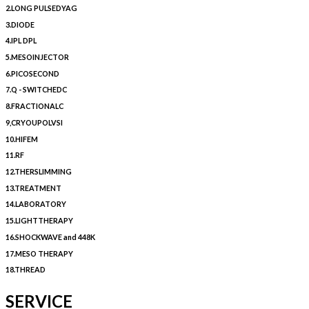
2.LONG PULSEDYAG
3.DIODE
4.IPL DPL
5.MESOINJECTOR
6.PICOSECOND
7.Q - SWITCHEDC
8.FRACTIONALC
9,CRYOUPOLVSI
10.HIFEM
11.RF
12.THERSLIMMING
13.TREATMENT
14.LABORATORY
15.LIGHTTHERAPY
16.SHOCKWAVE and 448K
17.MESO THERAPY
18.THREAD
SERVICE