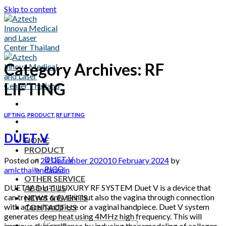
Skip to content
Category Archives:
RF
LIFTING
LIFTING
,
PRODUCT
,
RF LIFTING
DUET V
HOME
PRODUCT
DUET V
Posted on
24 December 2020
10 February 2024
by
PICO
amlcthailandadmin
OTHER SERVICE
DUET V 3-in-1 LUXURY RF SYSTEM Duet V is a device that
ABOUT US
can treat not only skin but also the vagina through connection
NEWS & EVENTS
with a face handpiece or a vaginal handpiece. Duet V system
CONTACT US
generates deep heat using 4MHz high frequency. This will
improve skin resilience by inducing the remodeling of collagen