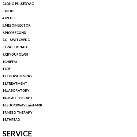
2.LONG PULSEDYAG
3.DIODE
4.IPL DPL
5.MESOINJECTOR
6.PICOSECOND
7.Q - SWITCHEDC
8.FRACTIONALC
9,CRYOUPOLVSI
10.HIFEM
11.RF
12.THERSLIMMING
13.TREATMENT
14.LABORATORY
15.LIGHTTHERAPY
16.SHOCKWAVE and 448K
17.MESO THERAPY
18.THREAD
SERVICE