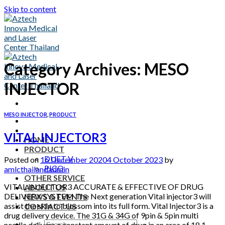
Skip to content
Category Archives:
MESO
INJECTOR
MESO INJECTOR
,
PRODUCT
VITAL INJECTOR3
HOME
PRODUCT
DUET V
Posted on
16 December 2020
4 October 2023
by
PICO
amlcthailandadmin
OTHER SERVICE
VITAL INJECTOR3 ACCURATE & EFFECTIVE OF DRUG
ABOUT US
DELIVERY SYSTEM The Next generation Vital injector3 will
NEWS & EVENTS
assist the skin to blossom into its full form. Vital Injector3 is a
CONTACT US
drug delivery device. The 31G & 34G of 9pin & 5pin multi
needle delivers a constant amount of drug in an area of 18.1