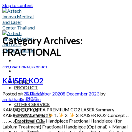
Skip to content
Category Archives:
FRACTIONAL
CO2
,
FRACTIONAL
,
PRODUCT
KAISER KO2
HOME
PRODUCT
DUET V
Posted on
21 December 2020
8 December 2023
by
PICO
amlcthailandadmin
OTHER SERVICE
KAISER KO2 KOREA PREMIUM CO2 LASER Summary
ABOUT US
KAISER KO2 Concept
1.
2.
3. KAISER KO2 Concept . .
NEWS & EVENTS
. . . . . . . Fractional CO₂ Handpiece Fractional Handpiece (for
CONTACT US
Labium Treatment) Fractional Handpiece (Optional) + Manual