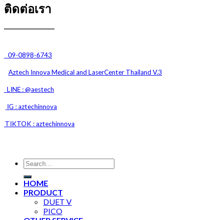
ติดต่อเรา
09-0898-6743
Aztech Innova Medical and
LaserCenter Thailand V.3
LINE : @aestech
IG : aztechinnova
TIKTOK : aztechinnova
HOME
PRODUCT
DUET V
PICO