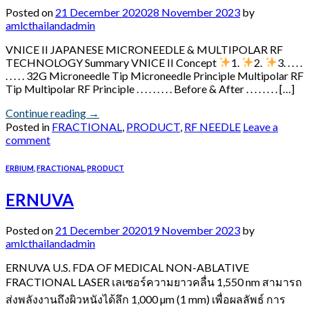
Posted on
21 December 2020
28 November 2023
by
amlcthailandadmin
VNICE II JAPANESE MICRONEEDLE & MULTIPOLAR RF
TECHNOLOGY Summary VNICE II Concept
1.
2.
3. . . . .
. . . . . 32G Microneedle Tip Microneedle Principle Multipolar RF
Tip Multipolar RF Principle . . . . . . . . . Before & After . . . . . . . . […]
Continue reading
→
Posted in
FRACTIONAL
,
PRODUCT
,
RF NEEDLE
Leave a
comment
ERBIUM
,
FRACTIONAL
,
PRODUCT
ERNUVA
Posted on
21 December 2020
19 November 2023
by
amlcthailandadmin
ERNUVA U.S. FDA OF MEDICAL NON-ABLATIVE
FRACTIONAL LASER เลเซอร์ความยาวคลื่น 1,550 nm สามารถ
ส่งพลังงานถึงผิวหนังได้ลึก 1,000 µm (1 mm) เพื่อผลลัพธ์ การ