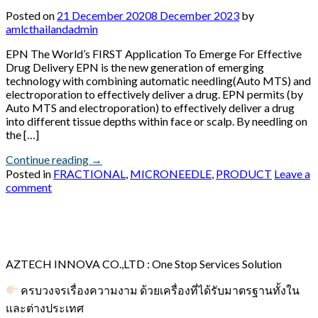
Posted on
21 December 2020
8 December 2023
by
amlcthailandadmin
EPN The World’s FIRST Application To Emerge For Effective
Drug Delivery EPN is the new generation of emerging
technology with combining automatic needling(Auto MTS) and
electroporation to effectively deliver a drug. EPN permits (by
Auto MTS and electroporation) to effectively deliver a drug
into different tissue depths within face or scalp. By needling on
the […]
Continue reading
→
Posted in
FRACTIONAL
,
MICRONEEDLE
,
PRODUCT
Leave a
comment
AZTECH INNOVA CO.,LTD : One Stop Services Solution
ครบวงจรเรื่องความงาม ด้วยเครื่องที่ได้รับมาตรฐานทั้งใน
และต่างประเทศ