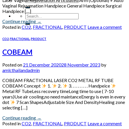
Laser Vaginal Rejuvenation Articulated Arm (Optional) + Auto
Vaginal Rejuvenation Handpiece General Handpiece Surgical
Handpiece […]
Continue reading
→
Posted in
CO2
,
FRACTIONAL
,
PRODUCT
Leave a comment
CO2
,
FRACTIONAL
,
PRODUCT
COBEAM
Posted on
21 December 2020
28 November 2023
by
amlcthailandadmin
COBEAM FRACTIONAL LASER CO2 METAL RF TUBE
COBEAM Concept
1.
2.
3. . . . . . . . . . Handpeice
Metal RF TubeLess recovery timeLong time to use ( 7-10
years)Use air cooling,no need maintanceEnergy is even in every
dot
7 Scan ShapesAdjustable Size And DensityHealing zone
selecting […]
Continue reading
→
Posted in
CO2
,
FRACTIONAL
,
PRODUCT
Leave a comment